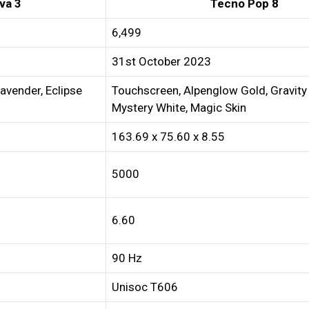
va 3
Tecno Pop 8
₹6,499
31st October 2023
vender, Eclipse
Touchscreen, Alpenglow Gold, Gravity 
Mystery White, Magic Skin
163.69 x 75.60 x 8.55
5000
6.60
90 Hz
Unisoc T606