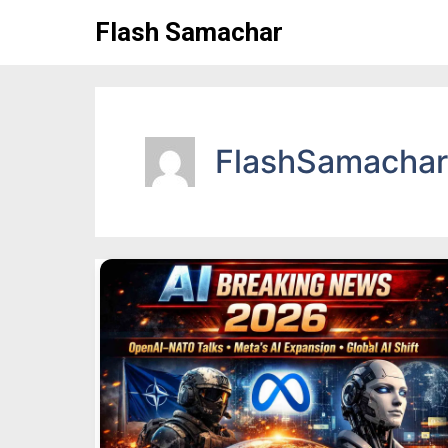
Skip
Flash Samachar
to
content
FlashSamachar